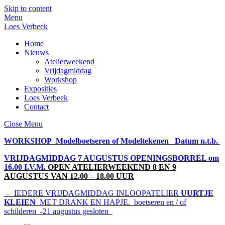
Skip to content
Menu
Loes Verbeek
Home
Nieuws
Atelierweekend
Vrijdagmiddag
Workshop
Exposities
Loes Verbeek
Contact
Close Menu
WORKSHOP Modelboetseren of Modeltekenen Datum n.t.b.
VRIJDAGMIDDAG 7 AUGUSTUS OPENINGSBORREL om
16.00 I.V.M.
OPEN ATELIERWEEKEND 8 EN 9
AUGUSTUS VAN 12.00 – 18.00 UUR
– IEDERE VRIJDAGMIDDAG INLOOPATELIER
UURTJE
KLEIEN
MET DRANK EN HAPJE. boetseren en / of
schilderen -21 augustus gesloten